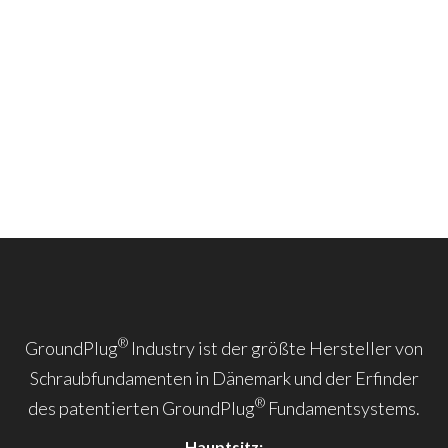
®
GroundPlug
Industry ist der größte Hersteller von
Schraubfundamenten in Dänemark und der Erfinder
®
des patentierten GroundPlug
Fundamentsystems.
Hauptsitz: