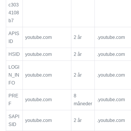
c303
4108
b7
APIS
youtube.com
2 år
.youtube.com
ID
HSID
youtube.com
2 år
.youtube.com
LOGI
N_IN
youtube.com
2 år
.youtube.com
FO
PRE
8
youtube.com
.youtube.com
F
måneder
SAPI
youtube.com
2 år
.youtube.com
SID