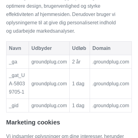
optimere design, brugervenlighed og styrke
effektiviteten af hjemmesiden. Derudover bruger vi
oplysningerne til at give dig personaliseret indhold
og udarbejde markedsanalyser.
Navn
Udbyder
Udløb
Domain
_ga
groundplug.com
2 år
.groundplug.com
_gat_U
A-5803
groundplug.com
1 dag
.groundplug.com
9705-1
_gid
groundplug.com
1 dag
.groundplug.com
Marketing cookies
Vi indsamler oplysninger om dine interesser, herunder