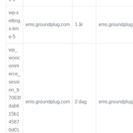
wp-s
etting
ems.groundplug.com
1 år
ems.groundplug
s-tim
e-5
wp_
wooc
omm
erce_
sessi
on_b
7063f
ems.groundplug.com
2 dag
ems.groundplug
dab6
15b1
4587
0d01