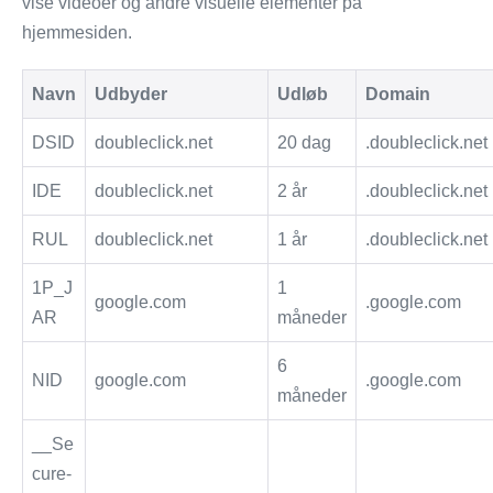
vise videoer og andre visuelle elementer på
hjemmesiden.
Navn
Udbyder
Udløb
Domain
DSID
doubleclick.net
20 dag
.doubleclick.net
IDE
doubleclick.net
2 år
.doubleclick.net
RUL
doubleclick.net
1 år
.doubleclick.net
1P_J
1
google.com
.google.com
AR
måneder
6
NID
google.com
.google.com
måneder
__Se
cure-