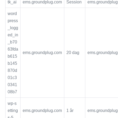
tk_ai
ems.groundplug.com
Session
ems.groundplug
word
press
_logg
ed_in
_b70
63fda
ems.groundplug.com
20 dag
ems.groundplug
b615
b145
870d
01c3
0341
08b7
wp-s
etting
ems.groundplug.com
1 år
ems.groundplug
s-5