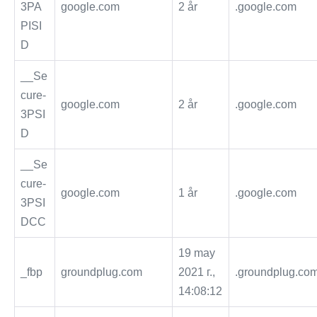
3PA
google.com
2 år
.google.com
PISI
D
__Se
cure-
google.com
2 år
.google.com
3PSI
D
__Se
cure-
google.com
1 år
.google.com
3PSI
DCC
19 may
_fbp
groundplug.com
2021 г.,
.groundplug.co
14:08:12