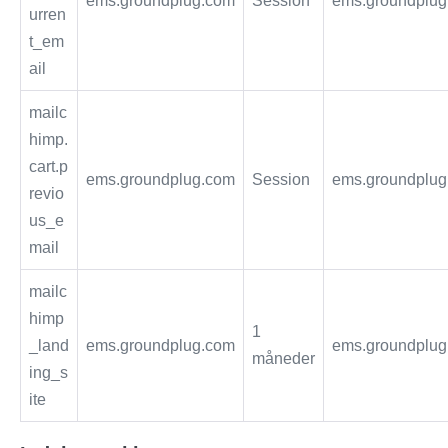
ems.groundplug.com
Session
ems.groundplug
urren
t_em
ail
mailc
himp.
cart.p
ems.groundplug.com
Session
ems.groundplug
revio
us_e
mail
mailc
himp
1
_land
ems.groundplug.com
ems.groundplug
måneder
ing_s
ite