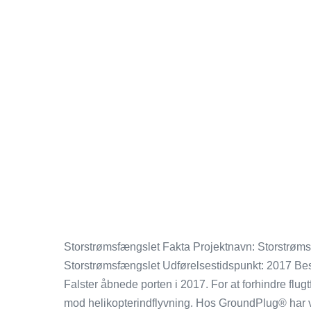
Storstrømsfængslet Fakta Projektnavn: Storstrøms
Storstrømsfængslet Udførelsestidspunkt: 2017 Bes
Falster åbnede porten i 2017. For at forhindre flu
mod helikopterindflyvning. Hos GroundPlug® har vi