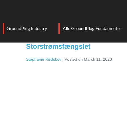
GroundPlug Industry
Alle GroundPlug Fundamenter
Storstrømsfængslet
Stephanie Rødskov
|
Posted on
March 11, 2020