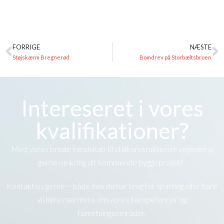
FORRIGE
NÆSTE
Støjskærm Bregnerød
Bomdrev på Storbæltsbroen
Intereseret i vores
kvalifikationer?
Med vores brede kendskab til stålkonstruktioner vejleder vi
gerne omkring dit kommende byggeprojekt.
Kontakt os gerne – både hvis du har brug for sparring eller bare
vil høre nærmere om vores kompetencer og
forretningsområder.