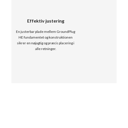
Effektiv justering
En justerbar plade mellem GroundPlug
HE fundamentet og konstruktionen
sikrer en nøjagtig og præcis placering i
alle retninger.