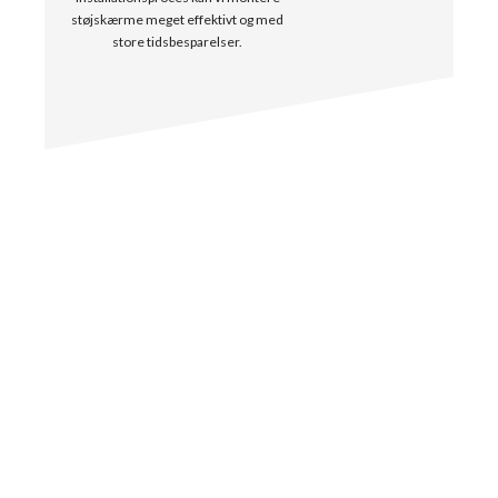
støjskærme meget effektivt og med
store tidsbesparelser.