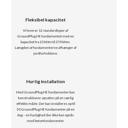
Fleksibel kapacitet
Vi leverer 12 standardtyper af
GroundPlug HE fundamentet med en
kapacitet fra 23 kNm til 370 kNm.
Længden af fundamenterne afhænger af
jordforholdene.
Hurtig installation
Med GroundPlug HE fundamenter kan
konstruktioner opsattes på en særlig
effektiv måde. Der kan installeres op til
50 GroundPlug HE fundamenter på en
dag – en hastighed der ikke kan opnås
med betonfundamenter.