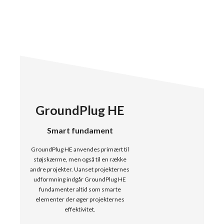
GroundPlug HE
Smart fundament
GroundPlug HE anvendes primært til
støjskærme, men også til en række
andre projekter. Uanset projekternes
udformning indgår GroundPlug HE
fundamenter altid som smarte
elementer der øger projekternes
effektivitet.