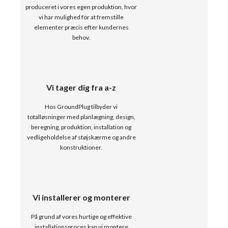
produceret i vores egen produktion, hvor
vi har mulighed for at fremstille
elementer præcis efter kundernes
behov.
Vi tager dig fra a-z
Hos GroundPlug tilbyder vi
totalløsninger med planlægning, design,
beregning, produktion, installation og
vedligeholdelse af støjskærme og andre
konstruktioner.
Vi installerer og monterer
På grund af vores hurtige og effektive
installationsproces kan vi montere