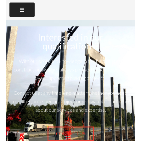
Interested in our
qualifications?
With our profound knowledge in the field of steel
constructions we are always pleased to advise you on
your upcoming building project.
Contact us at any time – no matter whether you need
consulting on a specific project or just want to learn more
about our services and expertise.
CONTACT US